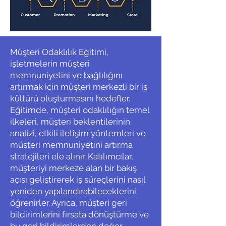
Müşteri Odaklılık Eğitimi,
işletmelerin müşteri
memnuniyetini ve bağlılığını
artırmak için müşteri merkezli bir iş
kültürü oluşturmasını hedefler.
Eğitimde, müşteri odaklılığın temel
ilkeleri, müşteri beklentilerinin
analizi, etkili iletişim yöntemleri ve
müşteri memnuniyetini artırma
stratejileri ele alınır. Katılımcılar,
müşteriyi merkeze alan bir bakış
açısı geliştirerek iş süreçlerini nasıl
yeniden yapılandırabileceklerini
öğrenirler. Ayrıca, müşteri geri
bildirimlerini fırsata dönüştürme ve