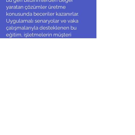
bu geri bildirimlerden değer
yaratan çözümler üretme
konusunda beceriler kazanırlar.
Uygulamalı senaryolar ve vaka
çalışmalarıyla desteklenen bu
eğitim, işletmelerin müşteri
deneyiminde fark yaratmasına
yardımcı olur.
<<
>>
UZMANLIK ALANLARI
İLETİŞİM