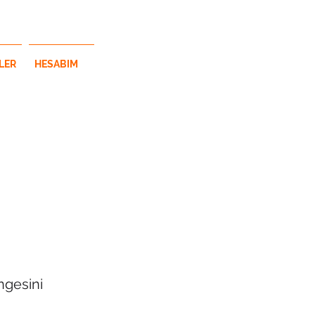
Log In
LER
HESABIM
engesini