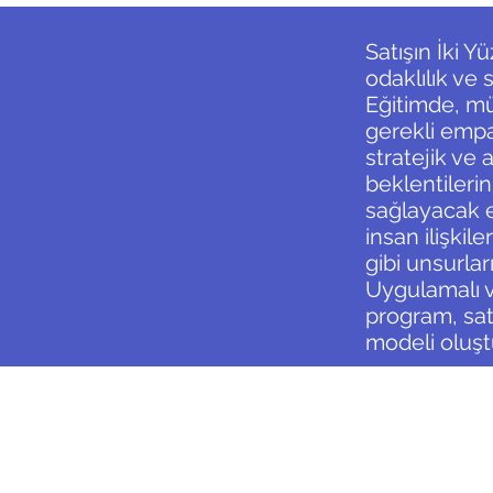
Satışın İki Y
odaklılık ve
Eğitimde, müş
gerekli empat
stratejik ve 
beklentilerin
sağlayacak et
insan ilişki
gibi unsurlar
Uygulamalı v
program, satı
modeli oluşt