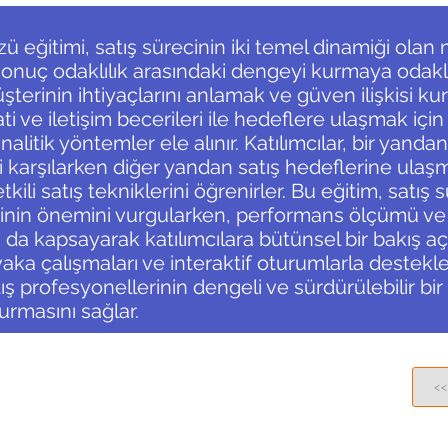
üzü eğitimi, satış sürecinin iki temel dinamiği olan
 sonuç odaklılık arasındaki dengeyi kurmaya odakla
terinin ihtiyaçlarını anlamak ve güven ilişkisi ku
i ve iletişim becerileri ile hedeflere ulaşmak için
analitik yöntemler ele alınır. Katılımcılar, bir yanda
i karşılarken diğer yandan satış hedeflerine ulaşm
kili satış tekniklerini öğrenirler. Bu eğitim, satış
lerinin önemini vurgularken, performans ölçümü ve
ı da kapsayarak katılımcılara bütünsel bir bakış açı
aka çalışmaları ve interaktif oturumlarla destek
ş profesyonellerinin dengeli ve sürdürülebilir bir
urmasını sağlar.
<