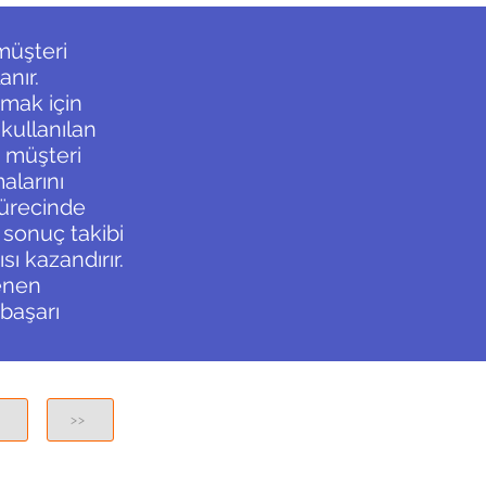
 müşteri
nır.
rmak için
 kullanılan
n müşteri
alarını
 sürecinde
 sonuç takibi
sı kazandırır.
lenen
 başarı
<
>>