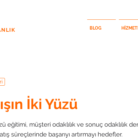
BLOG
HİZMET
ANLIK
ri
tışın İki Yüzü
üzü eğitimi, müşteri odaklılık ve sonuç odaklılık d
tış süreçlerinde başarıyı artırmayı hedefler.