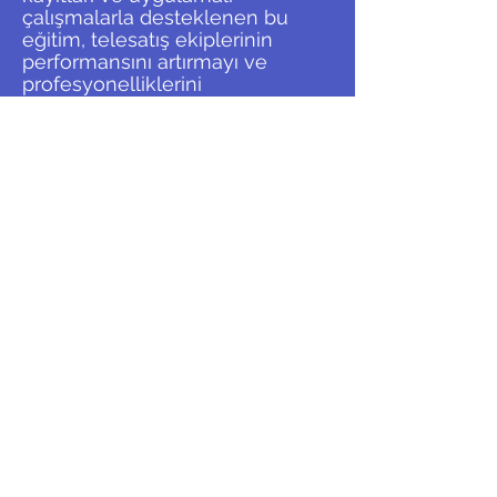
çalışmalarla desteklenen bu
eğitim, telesatış ekiplerinin
performansını artırmayı ve
profesyonelliklerini
güçlendirmeyi amaçlar.
<<
>>
UZMANLIK ALANLARI
İLETİŞİM
gurkan@gurkanplatin.com
2024 GP Danışmanlık