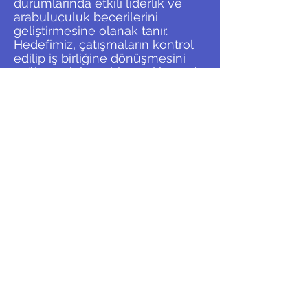
durumlarında etkili liderlik ve
arabuluculuk becerilerini
geliştirmesine olanak tanır.
Hedefimiz, çatışmaların kontrol
edilip iş birliğine dönüşmesini
sağlayarak hem bireysel hem de
kurumsal fayda sağlamaktır.
<<
>>
UZMANLIK ALANLARI
İLETİŞİM
gurkan@gurkanplatin.com
2024 GP Danışmanlık