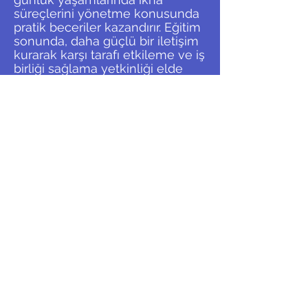
günlük yaşamlarında ikna
süreçlerini yönetme konusunda
pratik beceriler kazandırır. Eğitim
sonunda, daha güçlü bir iletişim
kurarak karşı tarafı etkileme ve iş
birliği sağlama yetkinliği elde
edilir.
Özet Cümle:
<<
>>
UZMANLIK ALANLARI
İLETİŞİM
gurkan@gurkanplatin.com