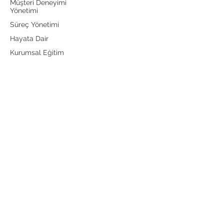
Müşteri Deneyimi
Yönetimi
Süreç Yönetimi
Hayata Dair
Kurumsal Eğitim
Pazarlama Yönetimi
Pazarlama stratejilerinden
uygulamalara, dijitalden
geleneksele, sosyal medya ve
içerik yönetiminden CRM
teknolojilerine kadar
pazarlamaya dair her şey
burada keşfedilmeyi bekliyor!