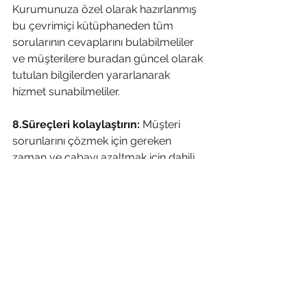
Kurumunuza özel olarak hazırlanmış 
bu çevrimiçi kütüphaneden tüm 
sorularının cevaplarını bulabilmeliler 
ve müşterilere buradan güncel olarak 
tutulan bilgilerden yararlanarak 
hizmet sunabilmeliler.
8.Süreçleri kolaylaştırın:
 Müşteri 
sorunlarını çözmek için gereken 
zaman ve çabayı azaltmak için dahili 
süreçleri ve prosedürleri kolaylaştırın.
Süreç odaklı bir CRM kullanarak 
gerekli tüm kategoriler için kurumsal 
süreçler tasarlayın ve müşteri 
bildirimlerini süreçlerle yönetin. Bu 
süreçlerinizi ve performans 
sonuçlarını da sürekli izleyerek 
süreçlerinizi sürekli optimize edin.