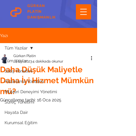
GÜRKAN
PLATİN
DANIŞMANLIK
Yazı
Tüm Yazılar
Gürkan Platin
Tüm Yazılar
24 Eyl 2023
4 dakikada okunur
Daha Düşük Maliyetle
Satış Yönetimi
Daha İyi Hizmet Mümkün
Pazarlama Yönetimi
mü?
Müşteri Deneyimi Yönetimi
Güncelleme tarihi:
16 Oca 2025
Süreç Yönetimi
Hayata Dair
Kurumsal Eğitim