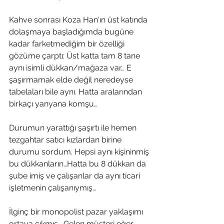
Kahve sonrası Koza Han'ın üst katında 
dolaşmaya başladığımda bugüne 
kadar farketmediğim bir özelliği 
gözüme çarptı: Üst katta tam 8 tane 
aynı isimli dükkan/mağaza var… E 
şaşırmamak elde değil neredeyse 
tabelaları bile aynı. Hatta aralarından 
birkaçı yanyana komşu…
Durumun yarattığı şaşırtı ile hemen 
tezgahtar satıcı kızlardan birine 
durumu sordum. Hepsi aynı kişininmiş 
bu dükkanların…Hatta bu 8 dükkan da 
şube imiş ve çalışanlar da aynı ticari 
işletmenin çalışanıymış…
İlginç bir monopolist pazar yaklaşımı 
ortaya çıkmış… Gelen müşteri eğer 