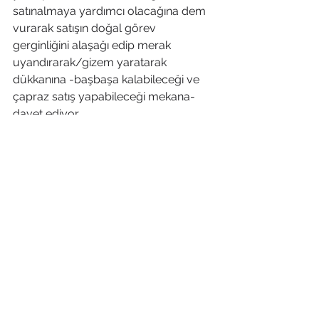
satınalmaya yardımcı olacağına dem 
vurarak satışın doğal görev 
gerginliğini alaşağı edip merak 
uyandırarak/gizem yaratarak 
dükkanına -başbaşa kalabileceği ve 
çapraz satış yapabileceği mekana- 
davet ediyor….
1.Değer yarat
2.Alıcıyı rahatlat
3.Gerekçe sun
4.Merak uyandır
5.Harekete geçir
Dahası ne olsun….??
Hiç hesapta yokken el-kol poşetlerle 
dolu mağazadan çıkılır ve Tolga'ya bu 
"uygulamalı satış dersi" için teşekkür 