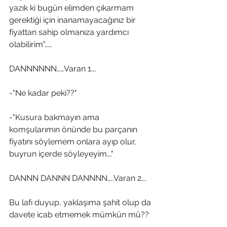
yazık ki bugün elimden çıkarmam 
gerektiği için inanamayacağınız bir 
fiyattan sahip olmanıza yardımcı 
olabilirim"……
DANNNNNN……Varan 1….
-"Ne kadar peki??"
-"Kusura bakmayın ama 
komşularımın önünde bu parçanın 
fiyatını söylemem onlara ayıp olur, 
buyrun içerde söyleyeyim…."
DANNN DANNN DANNNN…..Varan 2….
Bu lafı duyup, yaklaşıma şahit olup da 
davete icab etmemek mümkün mü??