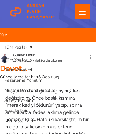
GÜRKAN
PLATİN
DANIŞMANLIK
Yazı
Tüm Yazılar
Gürkan Platin
Tüm Yazılar
18 Ara 2016
3 dakikada okunur
Davet...
Satış Yönetimi
Güncelleme tarihi:
16 Oca 2025
Pazarlama Yönetimi
Müşteri Deneyimi Yönetimi
Bu yazının başlığını ve girişini 3 kez 
değiştirdim. Önce başlık kısmına 
Süreç Yönetimi
"merak kediyi öldürür" yazıp, sonra  
Hayata Dair
amerikanca ifadesi aklıma gelince 
hemen sildim…Halbuki karşılaştığım bir 
Kurumsal Eğitim
mağaza satıcısının müşterilerini 
mağazaya buyur ederken kullandığı 