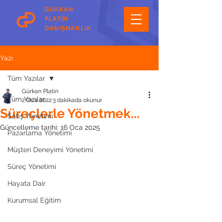
GÜRKAN
PLATİN
DANIŞMANLIK
Yazı
Tüm Yazılar
Gürkan Platin
Tüm Yazılar
2 Oca 2022
3 dakikada okunur
Süreçlerle Yönetmek...
Satış Yönetimi
Güncelleme tarihi:
16 Oca 2025
Pazarlama Yönetimi
Müşteri Deneyimi Yönetimi
Süreç Yönetimi
Hayata Dair
Kurumsal Eğitim